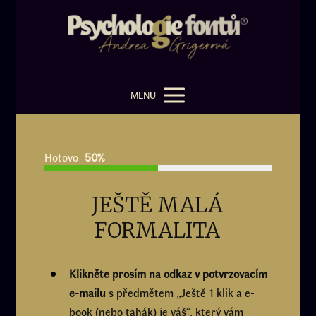
MENU
Hotovo
50%
JEŠTĚ MALÁ
FORMALITA
Klikněte prosím na odkaz v potvrzovacím
e-mailu
s předmětem „Ještě 1 klik a e-
book (nebo tahák) je váš“, který vám