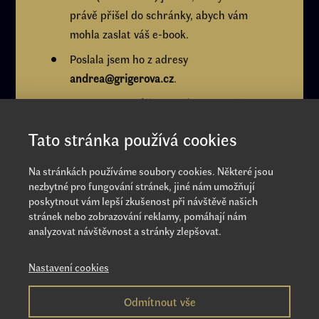
právě přišel do schránky, abych vám
mohla zaslat váš e-book.
Poslala jsem ho z adresy
andrea@grigerova.cz
.
Pokud ho nemůžete nalézt, koukněte
také do složek
Spam
,
Hromadné
či
Promo
Tato stránka používá cookies
akce
.
Na stránkách používáme soubory cookies. Některé jsou
nezbytné pro fungování stránek, jiné nám umožňují
poskytnout vám lepší zkušenost při návštěvě našich
Ihned poté vám přistane v e-mailové schránce
stránek nebo zobrazování reklamy, pomáhají nám
analyzovat návštěvnost a stránky zlepšovat.
váš e-book.
Děkuji!
Nastavení cookies
Andrea Grigerová
Odmítnout vše